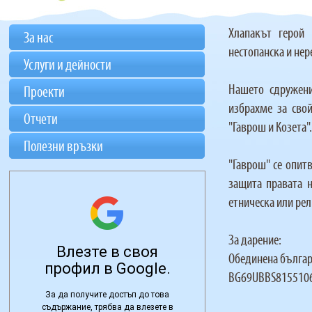
Хлапакът герой
За нас
нестопанска и нер
Услуги и дейности
Нашето сдружени
Проекти
избрахме за сво
Отчети
"Гаврош и Козета".
Полезни връзки
"Гаврош" се опит
защита правата н
етническа или ре
За дарение:
Обединена българ
BG69UBBS815510