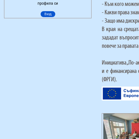
- Към кого можем 
- Какви права зна
- Защо има дискр
В края на срещат
зададат въпросите
повече за правата
Инициатива „По-а
и е финансирана
(ФРГИ)
.