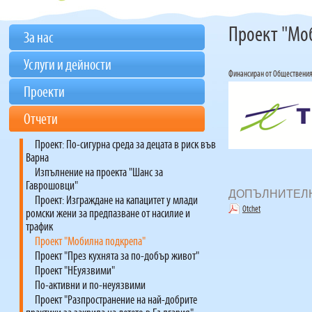
Проект "Мо
За нас
Услуги и дейности
Финансиран от Обществения б
Проекти
Отчети
Проект: По-сигурна среда за децата в риск във
Варна
Изпълнение на проекта "Шанс за
Гаврошовци"
ДОПЪЛНИТЕЛ
Проект: Изграждане на капацитет у млади
Otchet
ромски жени за предпазване от насилие и
трафик
Проект "Мобилна подкрепа"
Проект "През кухнята за по-добър живот"
Проект "НЕуязвими"
По-активни и по-неуязвими
Проект "Разпространение на най-добрите